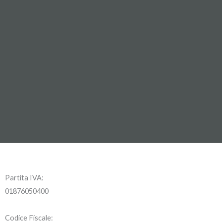
Partita IVA:
01876050400
Codice Fiscale: