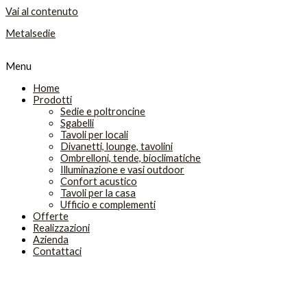
Vai al contenuto
Metalsedie
Menu
Home
Prodotti
Sedie e poltroncine
Sgabelli
Tavoli per locali
Divanetti, lounge, tavolini
Ombrelloni, tende, bioclimatiche
Illuminazione e vasi outdoor
Confort acustico
Tavoli per la casa
Ufficio e complementi
Offerte
Realizzazioni
Azienda
Contattaci