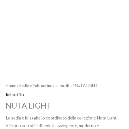
Vai
al
Menu
contenuto
Home
/
Sedie e Poltroncine
/
Imbottito
/ NUTA LIGHT
Imbottito
NUTA LIGHT
La sedia e lo sgabello coordinato della collezione Nuta Light
offrono uno stile di seduta avvolgente, moderno e