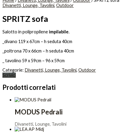
Home
/
Divanetti, Lounge, Tavolini
/
Outdoor
/ SPRITZ sofa
Divanetti, Lounge, Tavolini
,
Outdoor
SPRITZ sofa
Salotto in polipropilene
impilabile
.
_divano 119 x 67cm – h seduta 40cm
_poltrona 70 x 66cm – h seduta 40cm
_ tavolino 59 x 59cm – 96 x 59cm
Categorie:
Divanetti, Lounge, Tavolini
,
Outdoor
Scrivici
Prodotti correlati
MODUS Pedrali
Divanetti, Lounge, Tavolini