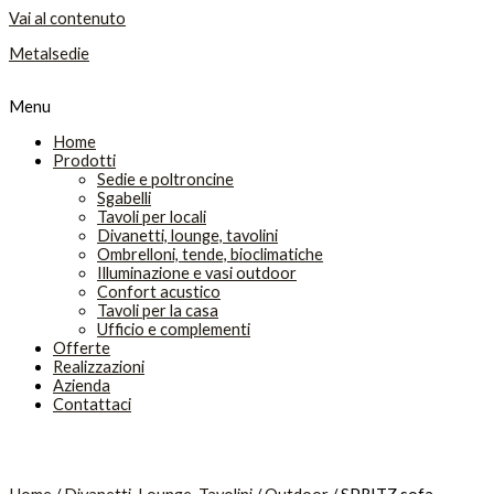
Vai al contenuto
Metalsedie
Menu
Home
Prodotti
Sedie e poltroncine
Sgabelli
Tavoli per locali
Divanetti, lounge, tavolini
Ombrelloni, tende, bioclimatiche
Illuminazione e vasi outdoor
Confort acustico
Tavoli per la casa
Ufficio e complementi
Offerte
Realizzazioni
Azienda
Contattaci