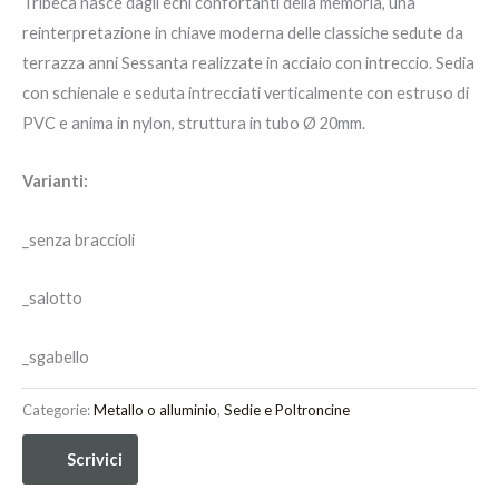
Tribeca nasce dagli echi confortanti della memoria, una
reinterpretazione in chiave moderna delle classiche sedute da
terrazza anni Sessanta realizzate in acciaio con intreccio. Sedia
con schienale e seduta intrecciati verticalmente con estruso di
PVC e anima in nylon, struttura in tubo Ø 20mm.
Varianti:
_senza braccioli
_salotto
_sgabello
Categorie:
Metallo o alluminio
,
Sedie e Poltroncine
Scrivici