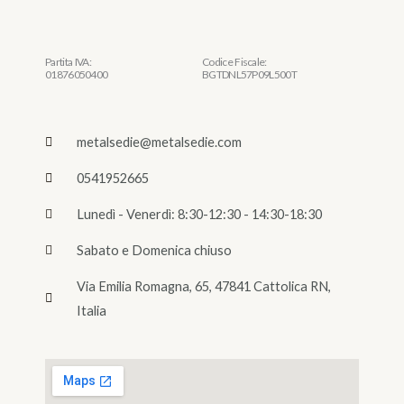
Partita IVA:
Codice Fiscale:
01876050400
BGTDNL57P09L500T
metalsedie@metalsedie.com
0541952665
Lunedì - Venerdì: 8:30-12:30 - 14:30-18:30
Sabato e Domenica chiuso
Via Emilia Romagna, 65, 47841 Cattolica RN,
Italia