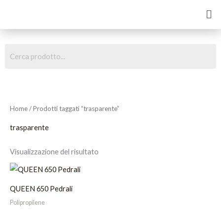
Vai
Me
al
contenuto
Home
/ Prodotti taggati “trasparente”
trasparente
Visualizzazione del risultato
QUEEN 650 Pedrali
Polipropilene