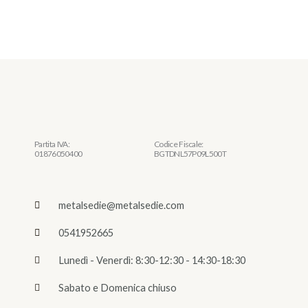
Partita IVA:
Codice Fiscale:
01876050400
BGTDNL57P09L500T
metalsedie@metalsedie.com
0541952665
Lunedì - Venerdì: 8:30-12:30 - 14:30-18:30
Sabato e Domenica chiuso