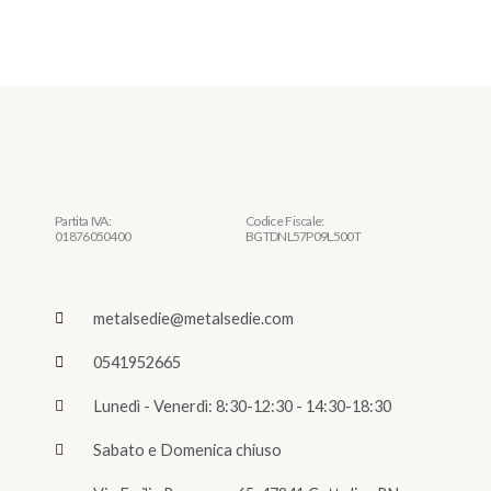
Partita IVA:
Codice Fiscale:
01876050400
BGTDNL57P09L500T
metalsedie@metalsedie.com
0541952665
Lunedì - Venerdì: 8:30-12:30 - 14:30-18:30
Sabato e Domenica chiuso