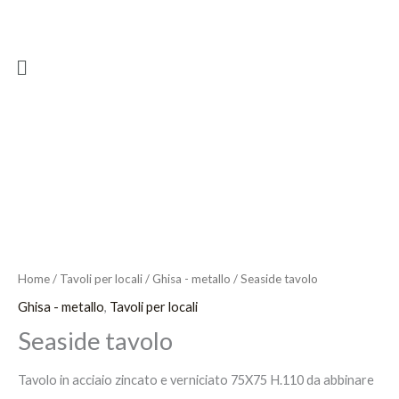
Vai
al
Menu
contenuto
Home
/
Tavoli per locali
/
Ghisa - metallo
/ Seaside tavolo
Ghisa - metallo
,
Tavoli per locali
Seaside tavolo
Tavolo in acciaio zincato e verniciato 75X75 H.110 da abbinare