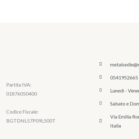
metalsedie@
0541952665
Partita IVA:
Lunedì - Vene
01876050400
Sabato e Dom
Codice Fiscale:
Via Emilia Ro
BGTDNL57P09L500T
Italia